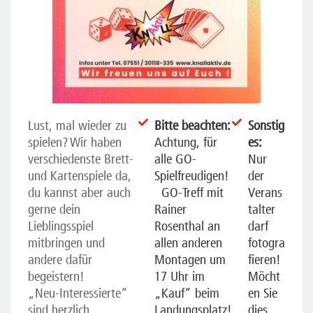
Lust, mal wieder zu
Bitte beachten:
Sonstig
spielen? Wir haben
Achtung, für
es:
verschiedenste Brett-
alle GO-
Nur
und Kartenspiele da,
Spielfreudigen!
der
du kannst aber auch
GO-Treff mit
Verans
gerne dein
Rainer
talter
Lieblingsspiel
Rosenthal an
darf
mitbringen und
allen anderen
fotogra
andere dafür
Montagen um
fieren!
begeistern!
17 Uhr im
Möcht
„Neu-Interessierte“
„Kauf“ beim
en Sie
sind herzlich
Landungsplatz!
dies