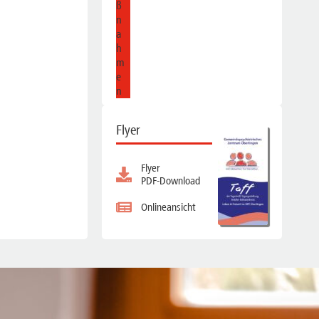
ß
n
a
h
m
e
n
Flyer
Flyer
PDF-Download
Onlineansicht