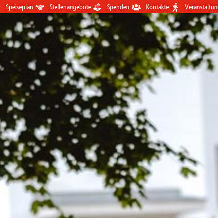
Speiseplan
Stellenangebote
Spenden
Kontakte
Veranstaltu