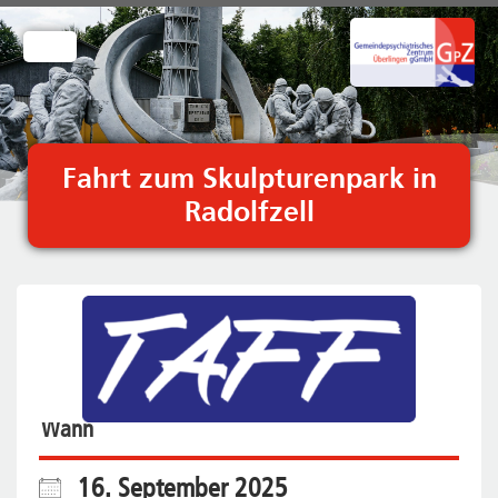
Zum
Inhalt
springen
Fahrt zum Skulpturenpark in
Radolfzell
Wann
16. September 2025