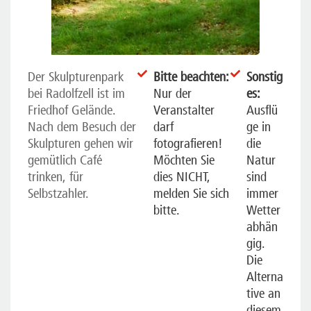
Der Skulpturenpark
Bitte beachten:
Sonstig
bei Radolfzell ist im
Nur der
es:
Friedhof Gelände.
Veranstalter
Ausflü
Nach dem Besuch der
darf
ge in
Skulpturen gehen wir
fotografieren!
die
gemütlich Café
Möchten Sie
Natur
trinken, für
dies NICHT,
sind
Selbstzahler.
melden Sie sich
immer
bitte.
Wetter
abhän
gig.
Die
Alterna
tive an
diesem